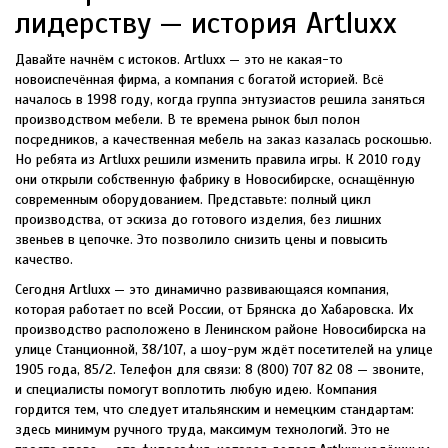
лидерству — история Artluxx
Давайте начнём с истоков. Artluxx — это не какая-то
новоиспечённая фирма, а компания с богатой историей. Всё
началось в 1998 году, когда группа энтузиастов решила заняться
производством мебели. В те времена рынок был полон
посредников, а качественная мебель на заказ казалась роскошью.
Но ребята из Artluxx решили изменить правила игры. К 2010 году
они открыли собственную фабрику в Новосибирске, оснащённую
современным оборудованием. Представьте: полный цикл
производства, от эскиза до готового изделия, без лишних
звеньев в цепочке. Это позволило снизить цены и повысить
качество.
Сегодня Artluxx — это динамично развивающаяся компания,
которая работает по всей России, от Брянска до Хабаровска. Их
производство расположено в Ленинском районе Новосибирска на
улице Станционной, 38/107, а шоу-рум ждёт посетителей на улице
1905 года, 85/2. Телефон для связи: 8 (800) 707 82 08 — звоните,
и специалисты помогут воплотить любую идею. Компания
гордится тем, что следует итальянским и немецким стандартам:
здесь минимум ручного труда, максимум технологий. Это не