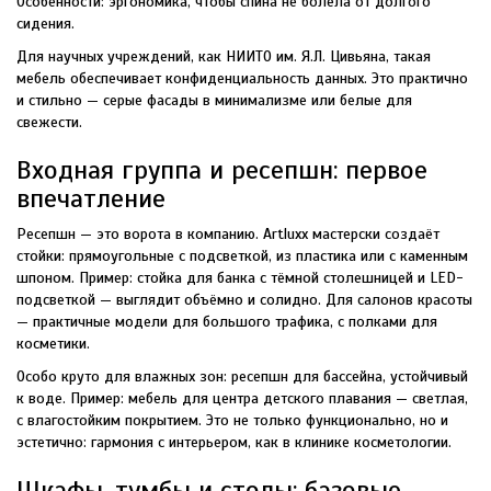
Особенности: эргономика, чтобы спина не болела от долгого
сидения.
Для научных учреждений, как НИИТО им. Я.Л. Цивьяна, такая
мебель обеспечивает конфиденциальность данных. Это практично
и стильно — серые фасады в минимализме или белые для
свежести.
Входная группа и ресепшн: первое
впечатление
Ресепшн — это ворота в компанию. Artluxx мастерски создаёт
стойки: прямоугольные с подсветкой, из пластика или с каменным
шпоном. Пример: стойка для банка с тёмной столешницей и LED-
подсветкой — выглядит объёмно и солидно. Для салонов красоты
— практичные модели для большого трафика, с полками для
косметики.
Особо круто для влажных зон: ресепшн для бассейна, устойчивый
к воде. Пример: мебель для центра детского плавания — светлая,
с влагостойким покрытием. Это не только функционально, но и
эстетично: гармония с интерьером, как в клинике косметологии.
Шкафы, тумбы и столы: базовые