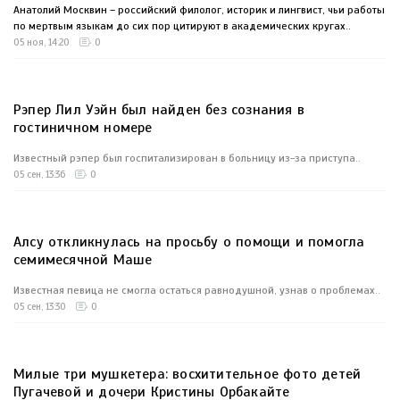
Анатолий Москвин – российский филолог, историк и лингвист, чьи работы
по мертвым языкам до сих пор цитируют в академических кругах..
05 ноя, 14:20
0
Рэпер Лил Уэйн был найден без сознания в
гостиничном номере
Известный рэпер был госпитализирован в больницу из-за приступа..
05 сен, 13:36
0
Алсу откликнулась на просьбу о помощи и помогла
семимесячной Маше
Известная певица не смогла остаться равнодушной, узнав о проблемах..
05 сен, 13:30
0
Милые три мушкетера: восхитительное фото детей
Пугачевой и дочери Кристины Орбакайте