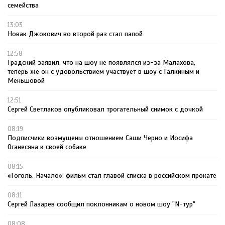
семейства
13:03
Новак Джокович во второй раз стал папой
12:58
Градский заявил, что на шоу не появлялся из-за Малахова,
теперь же он с удовольствием участвует в шоу с Галкиным и
Меньшовой
12:51
Сергей Светлаков опубликовал трогательный снимок с дочкой
08:19
Подписчики возмущены отношением Саши Черно и Иосифа
Оганесяна к своей собаке
08:15
«Гоголь. Начало»: фильм стал главой списка в российском прокате
08:11
Сергей Лазарев сообщил поклонникам о новом шоу "N-тур"
08:08