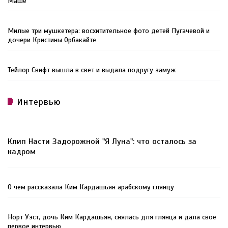
Маше
Милые три мушкетера: восхитительное фото детей Пугачевой и
дочери Кристины Орбакайте
Тейлор Свифт вышла в свет и выдала подругу замуж
Интервью
Клип Насти Задорожной "Я Луна": что осталось за
кадром
О чем рассказала Ким Кардашьян арабскому глянцу
Норт Уэст, дочь Ким Кардашьян, снялась для глянца и дала свое
первое интервью