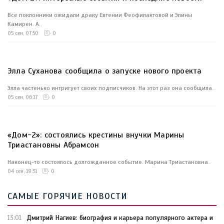
Все поклонники ожидали драку Евгении Феофилактовой и Элины
Камирен. А..
05 сен, 07:50
0
Элла Суханова сообщила о запуске нового проекта
Элла частенько интригует своих подписчиков. На этот раз она сообщила..
05 сен, 06:17
0
«Дом-2»: состоялись крестины внучки Марины
Триастановны Абрамсон
Наконец-то состоялось долгожданное событие. Марина Триастановна..
04 сен, 19:31
0
САМЫЕ ГОРЯЧИЕ НОВОСТИ
Дмитрий Нагиев: биография и карьера популярного актера и
13:01