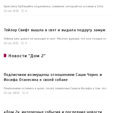
Кристина Орбакайте поделилась снимком, который не оставил в Сети..
05 сен, 13:26
0
Тейлор Свифт вышла в свет и выдала подругу замуж
Тейлор уже давно не выходит в свет. Многие думали, что она отошла от..
05 сен, 13:22
0
Новости "Дом 2"
Подписчики возмущены отношением Саши Черно и
Иосифа Оганесяна к своей собаке
Поклонники остались в шоке, после заявления Саши и Иосифа о том, что..
05 сен, 08:19
0
«Дом 2»: интересные события и последние новости