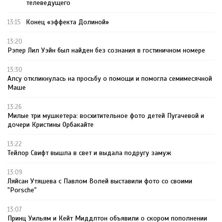
телеведущего
Конец «эффекта Долиной»
13:15
13:20
Рэпер Лил Уэйн был найден без сознания в гостиничном номере
13:30
Алсу откликнулась на просьбу о помощи и помогла семимесячной
Маше
13:26
Милые три мушкетера: восхитительное фото детей Пугачевой и
дочери Кристины Орбакайте
13:22
Тейлор Свифт вышла в свет и выдала подругу замуж
13:09
Ляйсан Утяшева с Павлом Волей выставили фото со своими
"Porsche"
13:07
Принц Уильям и Кейт Миддлтон объявили о скором пополнении