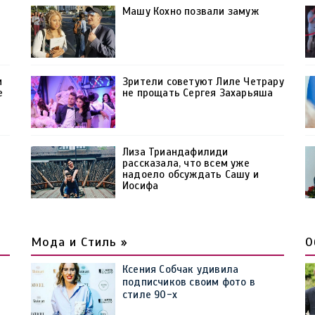
Машу Кохно позвали замуж
и
Зрители советуют Лиле Четрару
е
не прощать Сергея Захарьяша
Лиза Триандафилиди
»
рассказала, что всем уже
надоело обсуждать Сашу и
Иосифа
Мода и Стиль »
О
Ксения Собчак удивила
подписчиков своим фото в
стиле 90-х