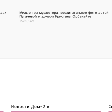
одах
Милые три мушкетера: восхитительное фото детей
Пугачевой и дочери Кристины Орбакайте
05 сен, 13:26
Новости Дом-2 »
С