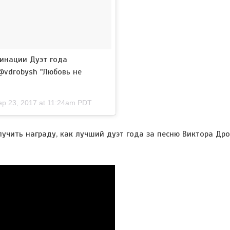
минации Дуэт года
@vdrobysh "Любовь не
ep 23, 2017 at 11:24am PDT
учить награду, как лучший дуэт года за песню Виктора Др