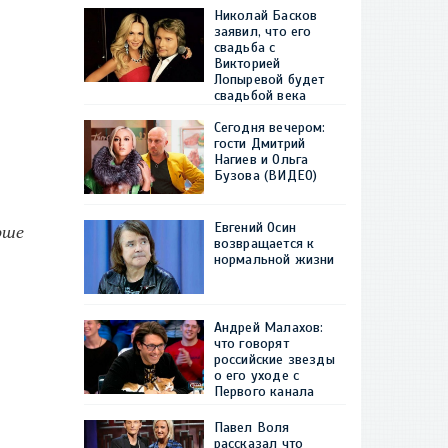
Николай Басков
заявил, что его
свадьба с
Викторией
Лопыревой будет
свадьбой века
Сегодня вечером:
гости Дмитрий
Нагиев и Ольга
Бузова (ВИДЕО)
рше
Евгений Осин
возвращается к
нормальной жизни
Андрей Малахов:
что говорят
российские звезды
о его уходе с
Первого канала
Павел Воля
рассказал что