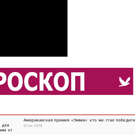
Американская премия «Эмми»: кто же стал победит
 для
19 сен, 09:39
шим от