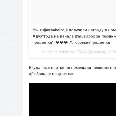
Мы с @orbakaite_k получили награду в но
#дуэтгода на канале #musicbox за песню 
продается". ❤️❤️❤️ #любовьнепродается
A post shared by VALERIYA (@valeriya) on
S
Неудачные платья не помешали певицам пол
«Любовь не продается».