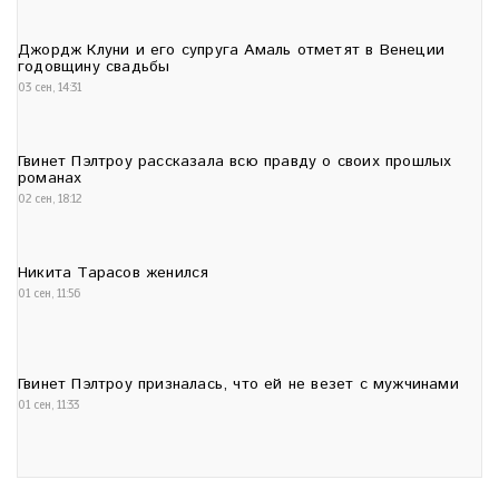
Джордж Клуни и его супруга Амаль отметят в Венеции
годовщину свадьбы
03 сен, 14:31
Гвинет Пэлтроу рассказала всю правду о своих прошлых
романах
02 сен, 18:12
Никита Тарасов женился
01 сен, 11:56
Гвинет Пэлтроу призналась, что ей не везет с мужчинами
01 сен, 11:33