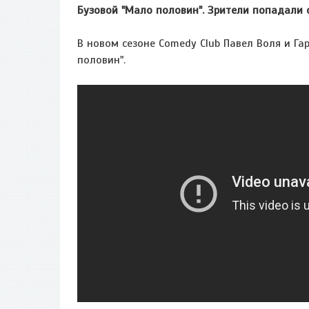
Бузовой "Мало половин". Зрители попадали со
В новом сезоне Comedy Club Павел Воля и Г
половин".