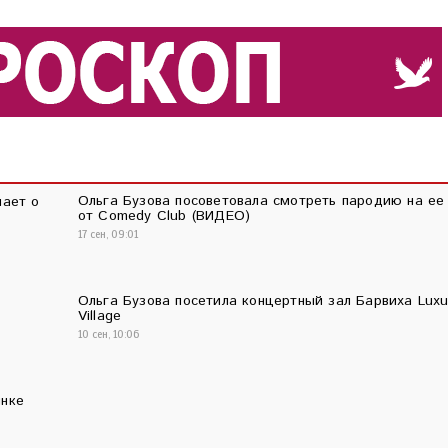
Ольга Бузова посоветовала смотреть пародию на ее
мает о
от Comedy Club (ВИДЕО)
17 сен, 09:01
Ольга Бузова посетила концертный зал Барвиха Luxu
Village
10 сен, 10:06
инке