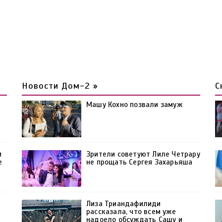
Новости Дом-2 »
С
Машу Кохно позвали замуж
и
Зрители советуют Лиле Четрару
е
не прощать Сергея Захарьяша
Лиза Триандафилиди
»
рассказала, что всем уже
надоело обсуждать Сашу и