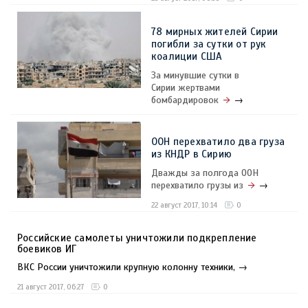
78 мирных жителей Сирии
погибли за сутки от рук
коалиции США
За минувшие сутки в
Сирии жертвами
бомбардировок
→
22 август 2017, 20:26
0
ООН перехватило два груза
из КНДР в Сирию
Дважды за полгода ООН
перехватило грузы из
→
22 август 2017, 10:14
0
Российские самолеты уничтожили подкрепление
боевиков ИГ
ВКС России уничтожили крупную колонну техники, →
21 август 2017, 06:27
0