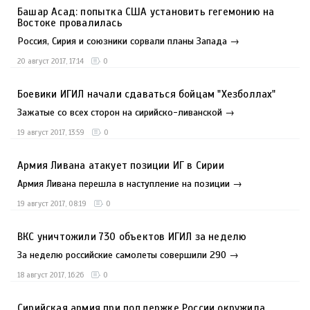
Башар Асад: попытка США установить гегемонию на
Востоке провалилась
Россия, Сирия и союзники сорвали планы Запада →
20 август 2017, 17:14
0
Боевики ИГИЛ начали сдаваться бойцам "Хезболлах"
Зажатые со всех сторон на сирийско-ливанской →
19 август 2017, 13:59
0
Армия Ливана атакует позиции ИГ в Сирии
Армия Ливана перешла в наступление на позиции →
19 август 2017, 08:19
0
ВКС уничтожили 730 объектов ИГИЛ за неделю
За неделю российские самолеты совершили 290 →
18 август 2017, 16:26
0
Сирийская армия при поддержке России окружила