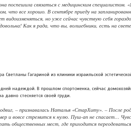
 она поспешила связаться с медицинским специалистом. «
ом, что все хорошо. В сентябре приеду на запланирован
ет видоизменяться, но уже сейчас чувствую себя горазд
довольна! Как я рада, что вы, волшебники, есть на свет
ра Светланы Гагариной из клиники израильской эстетическо
едней надеждой. В прошлом спортсменка, сейчас домохозяй
а давно стесняется своей груди.
подвиг, – признавалась Наталья «СтарХиту». – После род
змер и вовсе стремится к нулю. Пуш-ап не спасает… Чу
гать общественных мест, где приходится переодеваться