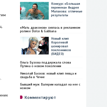
Конкурс «Большая
перемена» Андрея
Малахова: отличные
гим
результаты
ц,
«Мать драконов» снялась в рекламном
ролике Dolce & Gabbana
Новый клип
Королевой
шокировал
поклонников
(ВИДЕО)
Ольга Бузова поддержала слова
Путина о новом поколении
Николай Басков: новый клип певца и
свадьба в Чечне
.
Бывший муж Валерии нападал на нее с
ножом
линик
Комментируют