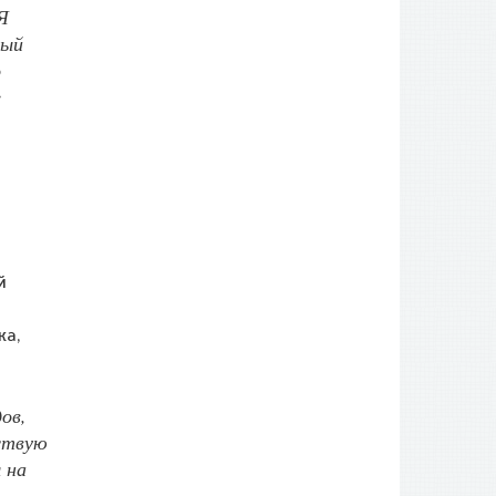
Я
ный
о
е
й
ка,
ов,
вствую
 на