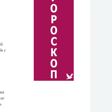
ый
я с
она
сле
ь