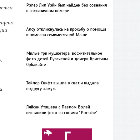
Рэпер Лил Уэйн был найден без сознания
ается
в гостиничном номере
ущено
ции
Алсу откликнулась на просьбу о помощи
и помогла семимесячной Маше
Милые три мушкетера: восхитительное
у.
фото детей Пугачевой и дочери Кристины
Орбакайте
Тейлор Свифт вышла в свет и выдала
подругу замуж
й.
Ляйсан Утяшева с Павлом Волей
выставили фото со своими "Porsche"