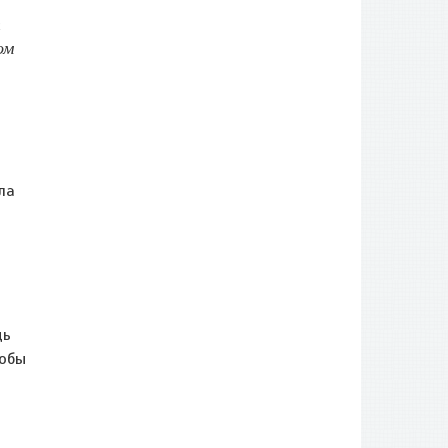
т
ом
ла
о
дь
тобы