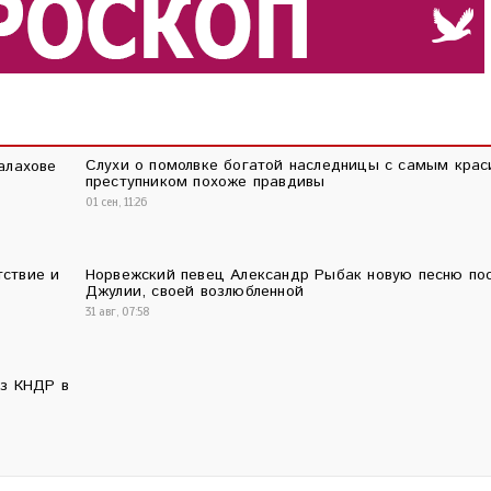
Слухи о помолвке богатой наследницы с самым кра
алахове
преступником похоже правдивы
01 сен, 11:26
тствие и
Норвежский певец Александр Рыбак новую песню по
Джулии, своей возлюбленной
31 авг, 07:58
из КНДР в