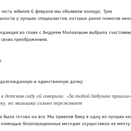
В честь юбилея 6 февраля мы объявили конкурс. Трех
шности у лучших специалистов, которые ранее помогли мно
 редакция во главе с Андреем Малаховым выбрала счастливи
 своих преображениях.
к
 долгожданную и единственную дочку:
а в детском саду ей говорили: «За тобой бабушка пришла»
тку, но малышка сильно переживает
была готова на все. Мы привели Вику в одну из лучших к
с помощью безоперационных методик осуществила ее мечту.