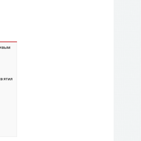
сивым
святил