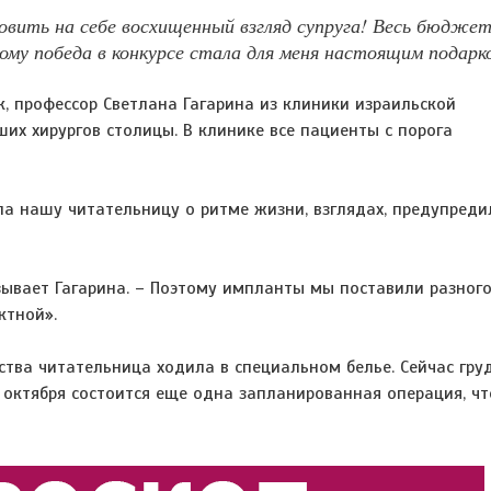
Ловить на себе восхищенный взгляд супруга! Весь бюдже
ому победа в конкурсе стала для меня настоящим подарк
, профессор Светлана Гагарина из клиники израильской
ших хирургов столицы. В клинике все пациенты с порога
ла нашу читательницу о ритме жизни, взглядах, предупреди
зывает Гагарина. – Поэтому импланты мы поставили разног
ктной».
ства читательница ходила в специальном белье. Сейчас гру
е октября состоится еще одна запланированная операция, ч